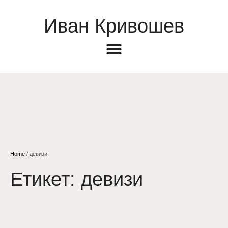
Иван Кривошев
Home
/
девизи
Етикет:
девизи