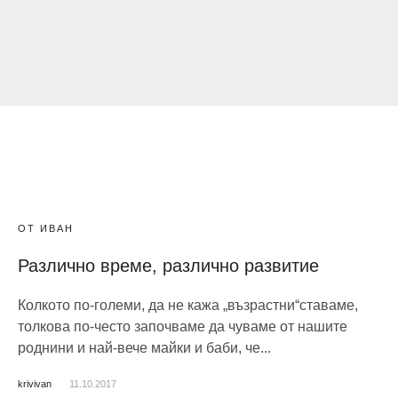
ОТ ИВАН
Различно време, различно развитие
Колкото по-големи, да не кажа „възрастни“ставаме,
толкова по-често започваме да чуваме от нашите
роднини и най-вече майки и баби, че...
krivivan
11.10.2017