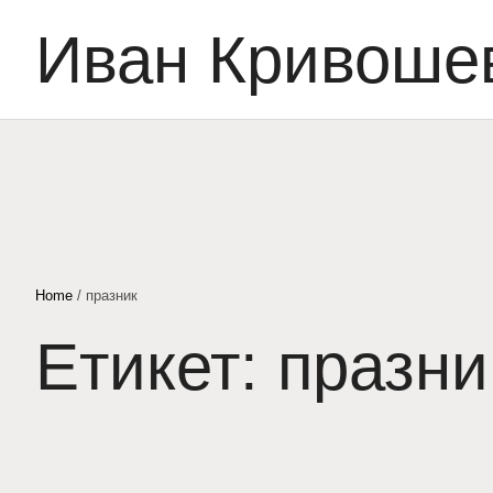
Иван Кривоше
Home
/
празник
Етикет:
празни