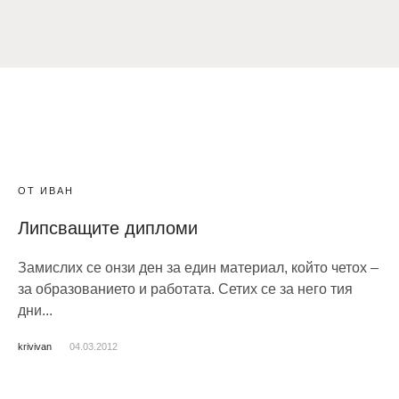
ОТ ИВАН
Липсващите дипломи
Замислих се онзи ден за един материал, който четох –
за образованието и работата. Сетих се за него тия
дни...
krivivan
04.03.2012