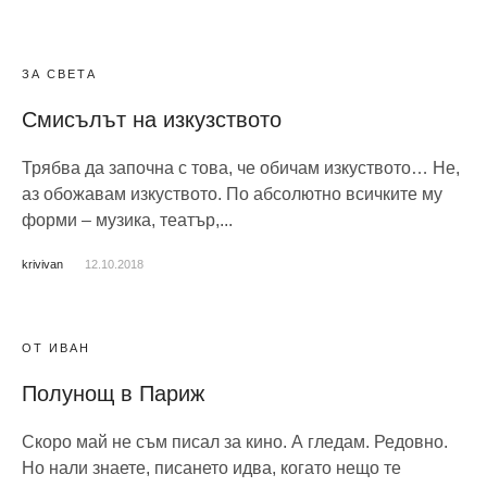
ЗА СВЕТА
Смисълът на изкузството
Трябва да започна с това, че обичам изкуството… Не,
аз обожавам изкуството. По абсолютно всичките му
форми – музика, театър,...
krivivan
12.10.2018
ОТ ИВАН
Полунощ в Париж
Скоро май не съм писал за кино. А гледам. Редовно.
Но нали знаете, писането идва, когато нещо те