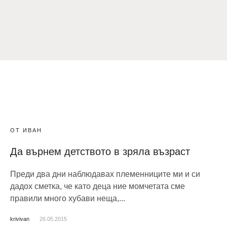
ОТ ИВАН
Да върнем детството в зряла възраст
Преди два дни наблюдавах племенниците ми и си
дадох сметка, че като деца ние момчетата сме
правили много хубави неща,...
krivivan
26.05.2015