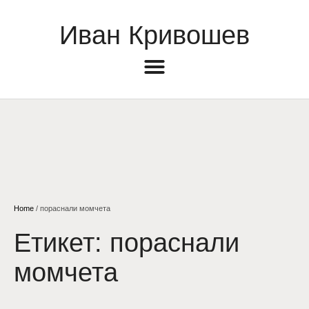
Иван Кривошев
Home
/
пораснали момчета
Етикет:
пораснали
момчета