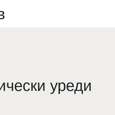
в
ически уреди