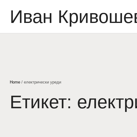
Иван Кривоше
Home
/
електрически уреди
Етикет:
електр