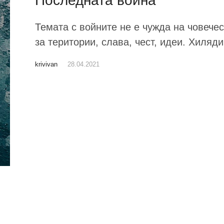
Последната война
Темата с войните не е чужда на човечес
за територии, слава, чест, идеи. Хиляди.
krivivan
28.04.2021