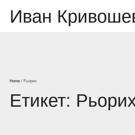
Иван Кривоше
Home
/
Рьорих
Етикет:
Рьори