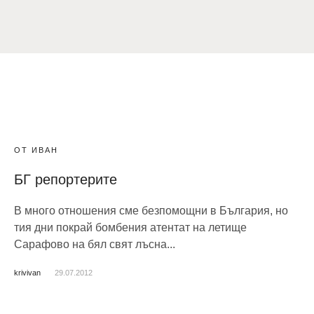
ОТ ИВАН
БГ репортерите
В много отношения сме безпомощни в България, но
тия дни покрай бомбения атентат на летище
Сарафово на бял свят лъсна...
krivivan
29.07.2012