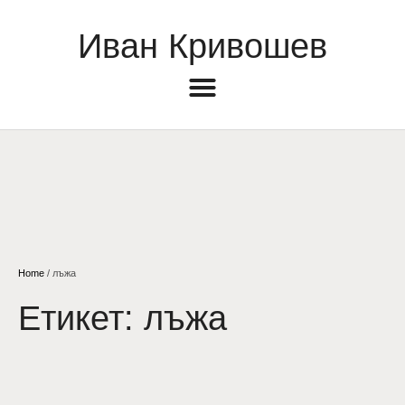
Иван Кривошев
Home
/
лъжа
Етикет:
лъжа