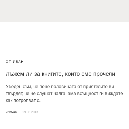
ОТ ИВАН
Лъжем ли за книгите, които сме прочели
Убеден съм, че поне половината от приятелите ви
твърдят, че не слушат чалга, ама всъщност ги виждате
как потропват с...
krivivan
29.03.2013