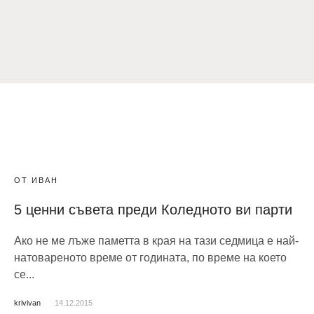
ОТ ИВАН
5 ценни съвета преди Коледното ви парти
Ако не ме лъже паметта в края на тази седмица е най-
натовареното време от годината, по време на което
се...
krivivan
14.12.2015