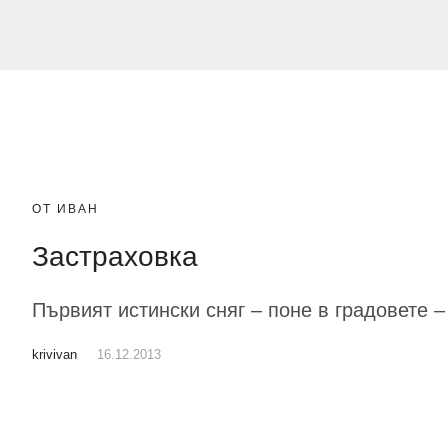
ОТ ИВАН
Застраховка
Първият истински сняг – поне в градовете –
krivivan
16.12.2013