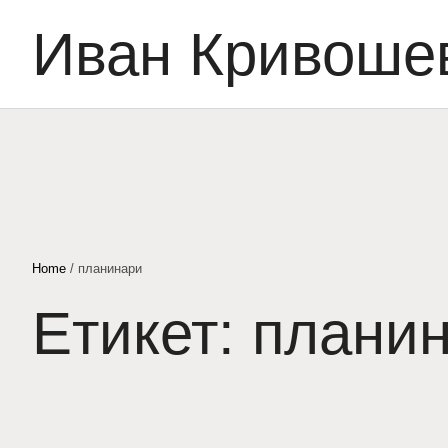
Иван Кривоше
Home
/
планинари
Етикет:
плани