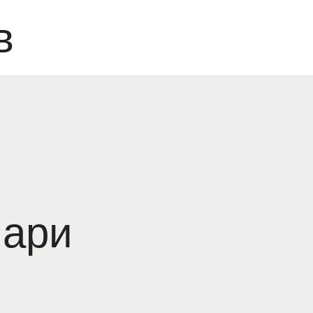
в
нари