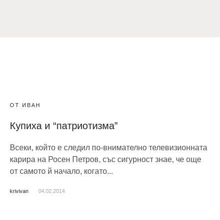
ОТ ИВАН
Купиха и “патриотизма”
Всеки, който е следил по-внимателно телевизионната
карира на Росен Петров, със сигурност знае, че още
от самото й начало, когато...
krivivan
04.02.2014