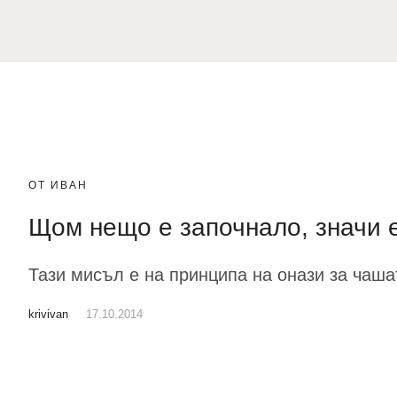
ОТ ИВАН
Щом нещо е започнало, значи 
Тази мисъл е на принципа на онази за чашат
krivivan
17.10.2014