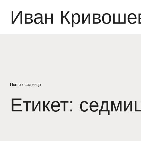
Иван Кривоше
Home
/
седмица
Етикет:
седми