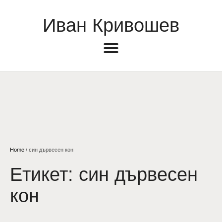
Иван Кривошев
Home
/
син дървесен кон
Етикет:
син дървесен
кон