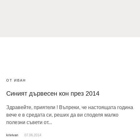
ОТ ИВАН
Синият дървесен кон през 2014
Здравейте, приятели ! Въпреки, че настоящата година
вече е в средата си, реших да ви споделя малко
полезни съвети от...
krivivan
07.06.2014