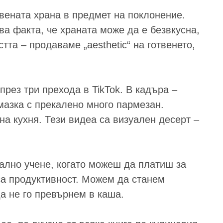
овената храна в предмет на поклонение.
а факта, че храната може да е безвкусна,
та – продаваме „aesthetic“ на готвенето,
рез три прехода в TikTok. В кадъра –
мазка с прекалено много пармезан.
на кухня. Тези видеа са визуален десерт –
ално учене, когато можеш да платиш за
за продуктивност. Можем да станем
а не го превърнем в каша.