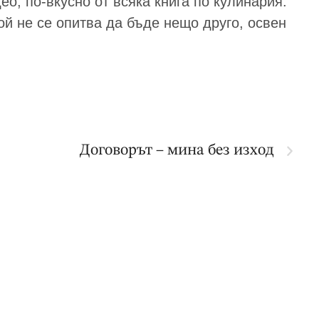
ео, по-вкусно от всяка книга по кулинария.
й не се опитва да бъде нещо друго, освен
Договорът – мина без изход