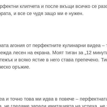
перфектни клипчета и после вкъщи всичко се раз
рата, и все се чудя защо ми е нужен.
ата агония от перфектните кулинарни видеа – т
лежда лесен на екрана. Моят тиган за „12 минут
тежък и всяко ястие в него става препечено. Ти
ческо оръжие.
еа и точно това ми идва в повече – перфектнат
а, че гледаме заради имитацията на успеха, не 