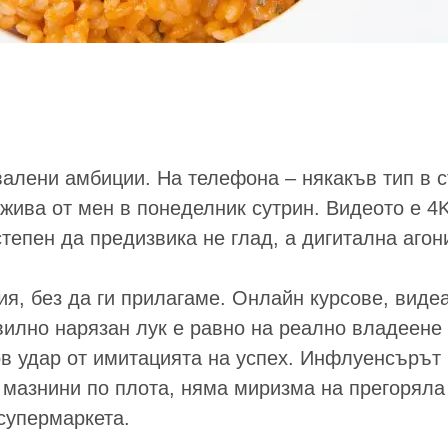
алени амбиции. На телефона – някакъв тип в с
-жива от мен в понеделник сутрин. Видеото е 4K,
степен да предизвика не глад, а дигитална агон
я, без да ги прилагаме. Онлайн курсове, видеа
вилно нарязан лук е равно на реално владеене 
 удар от имитацията на успех. Инфлуенсърът н
 мазнини по плота, няма миризма на прегоряла 
 супермаркета.