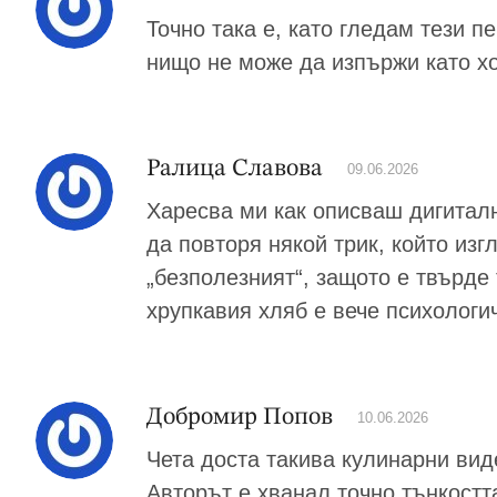
Точно така е, като гледам тези 
нищо не може да изпържи като хо
Ралица Славова
09.06.2026
Харесва ми как описваш дигиталн
да повторя някой трик, който изг
„безполезният“, защото е твърде 
хрупкавия хляб е вече психологи
Добромир Попов
10.06.2026
Чета доста такива кулинарни вид
Авторът е хванал точно тънкостт