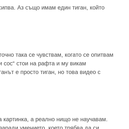
сипва. Аз също имам един тиган, който
очно така се чувствам, когато се опитвам
и сос“ стои на рафта и му викам
ганът е просто тиган, но това видео с
а картинка, а реално нищо не научавам.
заради умението, което трябва да си