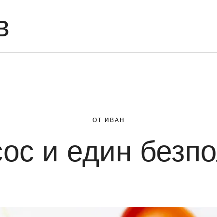
в
ОТ ИВАН
сос и един безпо