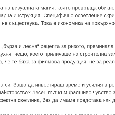
на на визуалната магия, която превръща обикн
арна инструкция. Специфично осветление скрив
 не съществува. Това е икономика на повърхност
бърза и лесна“ рецепта за ризото, преминала п
кухня, нещо, което приличаше на строителна за
, че те бяха за филмова продукция, не за реал
та си. Защо да инвестираш време и усилия в ре
 майсторство? Лесен път към фалшиво чувство 
фектна светлина, без да имаме представа как д