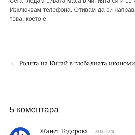
Сега гледам сивата маса в чинията си и се 
Изключвам телефона. Отивам да си направя 
това, което е.
Ролята на Китай в глобалната иконом
5 коментара
Жанет Тодорова
09.06.2026