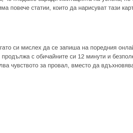
ма повече статии, които да нарисуват тази кар
огато си мислех да се запиша на поредния онлай
 продължа с обичайните си 12 минути и безполе
лва чувството за провал, вместо да вдъхновяв