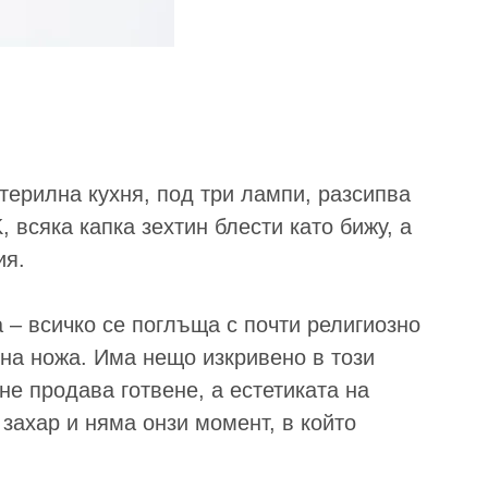
терилна кухня, под три лампи, разсипва
 всяка капка зехтин блести като бижу, а
ия.
 – всичко се поглъща с почти религиозно
на ножа. Има нещо изкривено в този
е продава готвене, а естетиката на
захар и няма онзи момент, в който