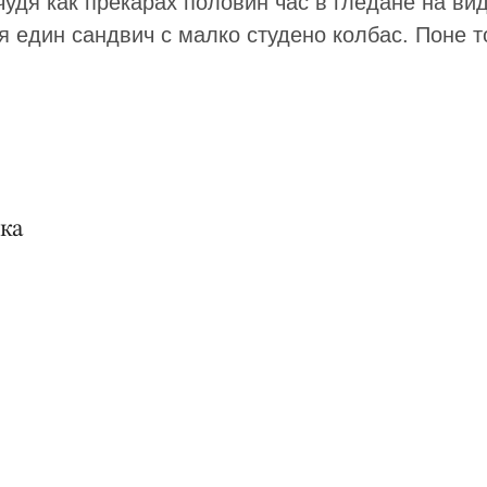
чудя как прекарах половин час в гледане на вид
един сандвич с малко студено колбас. Поне то
ика