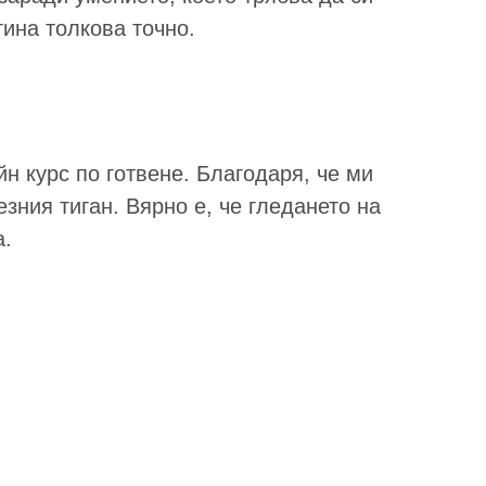
тина толкова точно.
н курс по готвене. Благодаря, че ми
зния тиган. Вярно е, че гледането на
а.