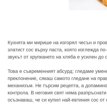
Кухнята ми мирише на изгорял чесън и пров
златист сос върху паста, която изглежда по
звукът от хрупкането на хляба е усилен до 
Това е съвременният абсурд: гледаме умени
преклонение, сякаш самото гледане на пра
механизъм. Не търсим рецепта, а допаминов
контрола. В неговия свят няма разпръснати
осъзнаваш, че си купил най-евтиния сос от