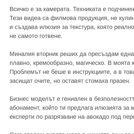
Всичко е за камерата. Техниката е подчине
Тези видеа са филмова продукция, не кулин
и създава илюзия за текстура, която реално
не самото готвене.
Миналия вторник реших да пресъздам една „
плавно, кремообразно, магическо. В моята 
Проблемът не беше в инструкциите, а в това
засищат очите, но оставят стомаха празен.
Бизнес моделът е гениален в безполезност
абонамент, който ти предлага илюзията за
експерти по разрязване на авокадо под пер