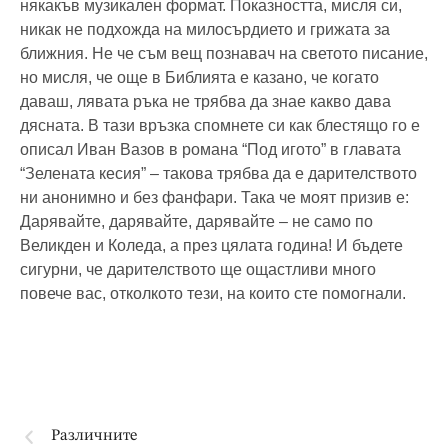
някакъв музикален формат. Показността, мисля си,
никак не подхожда на милосърдието и грижата за
ближния. Не че съм вещ познавач на светото писание,
но мисля, че още в Библията е казано, че когато
даваш, лявата ръка не трябва да знае какво дава
дясната. В тази връзка спомнете си как блестящо го е
описал Иван Вазов в романа “Под игото” в главата
“Зелената кесия” – такова трябва да е дарителството
ни анонимно и без фанфари. Така че моят призив е:
Дарявайте, дарявайте, дарявайте – не само по
Великден и Коледа, а през цялата година! И бъдете
сигурни, че дарителството ще ощастливи много
повече вас, отколкото тези, на които сте помогнали.
Различните