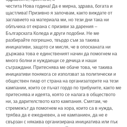
честита Нова година! Да е мирна, здрава, богата и
щастлива! Призивно я започвам, както виждате от
заглавието на материала ми, но тези дни така ни
облъчиха от екрана с призиви за дарения –
Българската Коледа и други подобни. Не ме
разбирайте погрешно, твърдо съм за такива
инициативи, защото си мисля, че в опосканата ни
държава това е единственият начин да помогнем на
много болни и нуждаещи се дечица и наши
съграждани. Притеснява ме обаче това, че такива
инициативи понякога се използват за политически и
обществен пиар от страна на организаторите на тези
кампании, които се пъчат гордо по трибуните, както ме
притеснява и идеята, която се налага в обществото
ни, за дарителството като кампания. Смятам, че
стремежът да помогнем на хора, които са в нужда,
трябва да е ежедневен, а не кампаниен, да не е
свързан с някаква организирана инициатива или пък