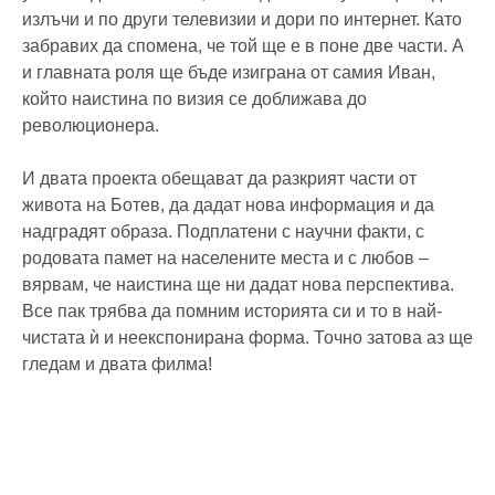
излъчи и по други телевизии и дори по интернет. Като
забравих да спомена, че той ще е в поне две части. А
и главната роля ще бъде изиграна от самия Иван,
който наистина по визия се доближава до
революционера.
И двата проекта обещават да разкрият части от
живота на Ботев, да дадат нова информация и да
надградят образа. Подплатени с научни факти, с
родовата памет на населените места и с любов –
вярвам, че наистина ще ни дадат нова перспектива.
Все пак трябва да помним историята си и то в най-
чистата ѝ и неекспонирана форма. Точно затова аз ще
гледам и двата филма!