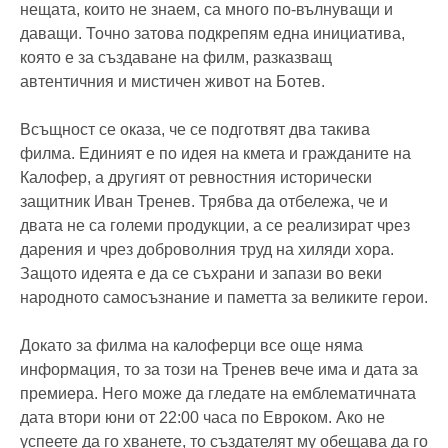
нещата, които не знаем, са много по-вълнуващи и
даващи. Точно затова подкрепям една инициатива,
която е за създаване на филм, разказващ
автентичния и мистичен живот на Ботев.
Всъщност се оказа, че се подготвят два такива
филма. Единият е по идея на кмета и гражданите на
Калофер, а другият от ревностния исторически
защитник Иван Тренев. Трябва да отбележа, че и
двата не са големи продукции, а се реализират чрез
дарения и чрез доброволния труд на хиляди хора.
Защото идеята е да се съхрани и запази во веки
народното самосъзнание и паметта за великите герои.
Докато за филма на калоферци все още няма
информация, то за този на Тренев вече има и дата за
премиера. Него може да гледате на емблематичната
дата втори юни от 22:00 часа по Евроком. Ако не
успеете да го хванете, то създателят му обещава да го