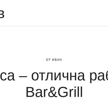
в
ОТ ИВАН
са – отлична ра
Bar&Grill