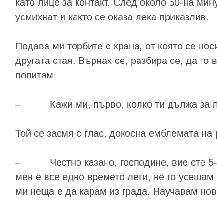
като лице за контакт. След около 50-на ми
усмихнат и както се оказа лека приказлив.
Подава ми торбите с храна, от която се но
другата стая. Върнах се, разбира се, да го
попитам…
– Кажи ми, първо, колко ти дължа за поръ
Той се засмя с глас, докосна емблемата на
– Честно казано, господине, вие сте 5-та
мен е все едно времето лети, не го усещам
ми неща е да карам из града. Научавам нови