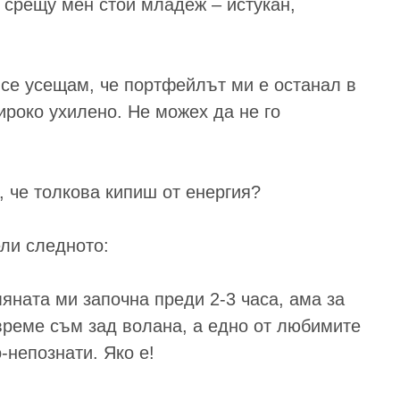
м срещу мен стои младеж – истукан,
 се усещам, че портфейлът ми е останал в
широко ухилено. Не можех да не го
 че толкова кипиш от енергия?
ели следното:
ната ми започна преди 2-3 часа, ама за
 време съм зад волана, а едно от любимите
-непознати. Яко е!