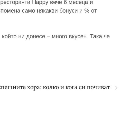
 ресторанти Happy вече 6 месеца и
Спомена само някакви бонуси и % от
който ни донесе – много вкусен. Така че
спешните хора: колко и кога си почиват