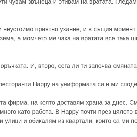
нути чувам звънеца и отивам на вратата. Гледа
си неустоимо приятно ухание, и в същия момент
 взема, а момчето ме чака на вратата все така 
чката. И, второ, сега ли ти започва смяната,
 ресторанти Happy на униформата си и ми спод
 фирма, на която доставям храна за днес. Смя
 много като работа. В Happy почти през цялото
 улици и обикалям из квартали, които са ми по