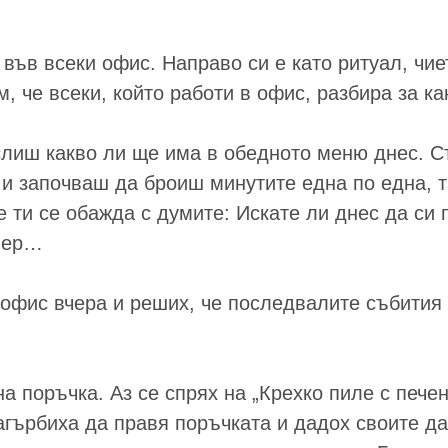
във всеки офис. Направо си е като ритуал, чие
, че всеки, който работи в офис, разбира за ка
слиш какво ли ще има в обедното меню днес. С
 и започваш да броиш минутите една по една, т
е ти се обажда с думите: Искате ли днес да си
имер…
 офис вчера и реших, че последвалите събития
а поръчка. Аз се спрях на „Крехко пиле с пече
нагърбиха да правя поръчката и дадох своите д