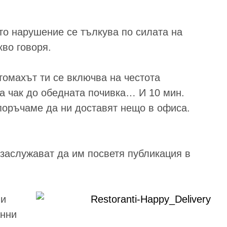
то нарушение се тълкува по силата на
кво говоря.
томахът ти се включва на честота
а чак до обедната почивка… И 10 мин.
 поръчаме да ни доставят нещо в офиса.
 заслужават да им посветя публикация в
ни
анни