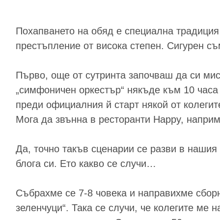
Похапването на обяд е специална традиция 
престъпление от висока степен. Сигурен съм
Първо, още от сутринта започваш да си ми
„симфоничен оркестър“ някъде към 10 часа
преди официалния й старт някой от колегит
Мога да звънна в ресторанти Happy, напр
Да, точно такъв сценарии се разви в нашия
блога си. Ето какво се случи…
Събрахме се 7-8 човека и направихме сборн
зеленчуци“. Така се случи, че колегите ме 