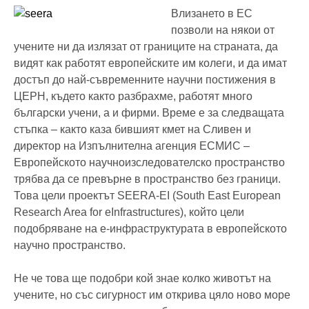
Влизането в ЕС
позволи на някои от
учените ни да излязат от границите на страната, да
видят как работят европейските им колеги, и да имат
достъп до най-съвременните научни постижения в
ЦЕРН, където както разбрахме, работят много
български учени, а и фирми. Време е за следващата
стъпка – както каза бившият кмет на Сливен и
директор на Изпълнителна агенция ЕСМИС –
Европейското научноизследователско пространство
трябва да се превърне в пространство без граници.
Това цели проектът SEERA-EI (South East European
Research Area for eInfrastructures), който цели
подобряване на е-инфраструктурата в европейското
научно пространство.
Не че това ще подобри кой знае колко животът на
учените, но със сигурност им открива цяло ново море