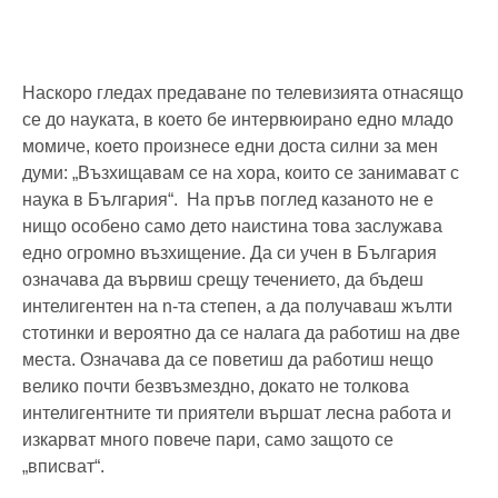
Наскоро гледах предаване по телевизията отнасящо
се до науката, в което бе интервюирано едно младо
момиче, което произнесе едни доста силни за мен
думи: „Възхищавам се на хора, които се занимават с
наука в България“. На пръв поглед казаното не е
нищо особено само дето наистина това заслужава
едно огромно възхищение. Да си учен в България
означава да вървиш срещу течението, да бъдеш
интелигентен на n-та степен, а да получаваш жълти
стотинки и вероятно да се налага да работиш на две
места. Означава да се поветиш да работиш нещо
велико почти безвъзмездно, докато не толкова
интелигентните ти приятели вършат лесна работа и
изкарват много повече пари, само защото се
„вписват“.