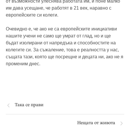
от възможности улеснява работата им, и поне малко
им дава усещане, че работят в 21 век, наравно с
европейските си колеги.
Очевидно е, че ако не са европейските инициативи
нашите учени не само ще умрат от глад, но и ще
бъдат изолирани от напредъка и способностите на
колегите си. За съжаление, това е реалността у нас,
същата тази, която ще посрещне и децата ни, ако не я
променим днес.
Така се прави
Нещата от живота