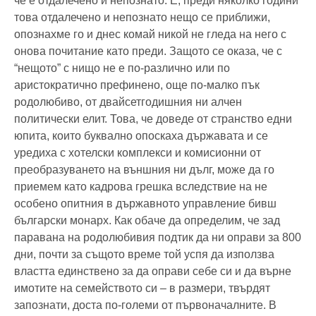
че е отдалечено и непознато. Е, преди няколко години
това отдалечено и непознато нещо се приближи,
опознахме го и днес комай никой не гледа на него с
онова почитание като преди. Защото се оказа, че с
“нещото” с нищо не е по-различно или по
аристократично префинено, още по-малко пък
родолюбиво, от двайсетгодишния ни алчен
политически елит. Това, че доведе от странство едни
юпита, които буквално опоскаха държавата и се
уредиха с хотелски комплекси и комисионни от
преобразуването на външния ни дълг, може да го
приемем като кадрова грешка вследствие на не
особено опитния в държавното управление бивш
български монарх. Как обаче да определим, че зад
паравана на родолюбивия подтик да ни оправи за 800
дни, почти за същото време той успя да използва
властта единствено за да оправи себе си и да върне
имотите на семейството си – в размери, твърдят
запознати, доста по-големи от първоначалните. В