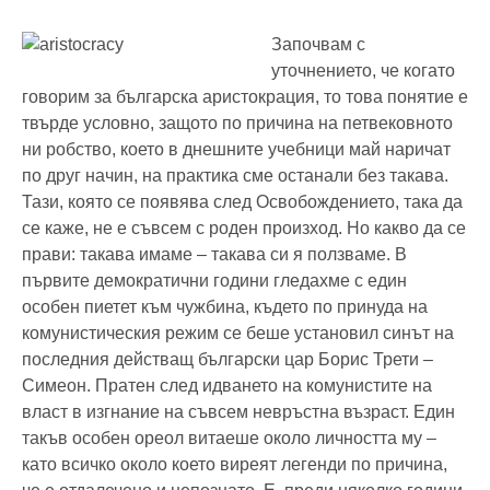
Започвам с
уточнението, че когато
говорим за българска аристокрация, то това понятие е
твърде условно, защото по причина на петвековното
ни робство, което в днешните учебници май наричат
по друг начин, на практика сме останали без такава.
Тази, която се появява след Освобождението, така да
се каже, не е съвсем с роден произход. Но какво да се
прави: такава имаме – такава си я ползваме. В
първите демократични години гледахме с един
особен пиетет към чужбина, където по принуда на
комунистическия режим се беше установил синът на
последния действащ български цар Борис Трети –
Симеон. Пратен след идването на комунистите на
власт в изгнание на съвсем невръстна възраст. Един
такъв особен ореол витаеше около личността му –
като всичко около което виреят легенди по причина,