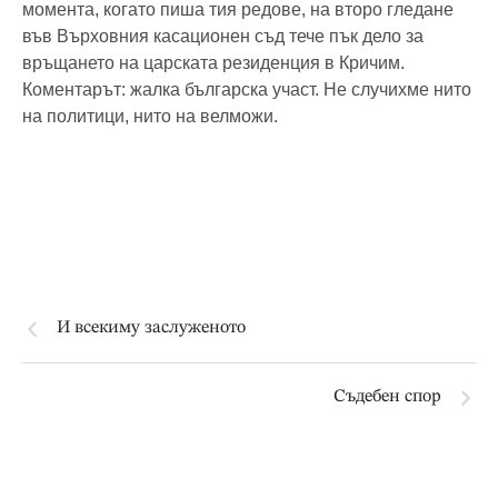
момента, когато пиша тия редове, на второ гледане
във Върховния касационен съд тече пък дело за
връщането на царската резиденция в Кричим.
Коментарът: жалка българска участ. Не случихме нито
на политици, нито на велможи.
И всекиму заслуженото
Съдебен спор