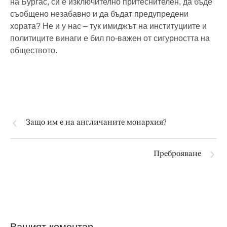
на Бургас, си е изключително притеснителен, да бъде
съобщено незабавно и да бъдат предупредени
хората? Не и у нас – тук имиджът на институциите и
политиците винаги е бил по-важен от сигурността на
обществото.
Защо им е на англичаните монархия?
Преброяване