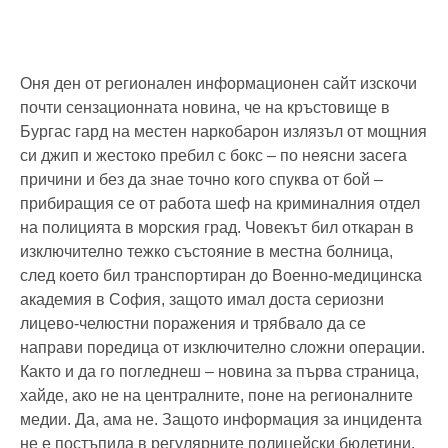
Оня ден от регионален информационен сайт изскочи
почти сензационната новина, че на кръстовище в
Бургас гард на местен наркобарон излязъл от мощния
си джип и жестоко пребил с бокс – по неясни засега
причини и без да знае точно кого спуква от бой –
прибиращия се от работа шеф на криминалния отдел
на полицията в морския град. Човекът бил откаран в
изключително тежко състояние в местна болница,
след което бил транспортиран до Военно-медицинска
академия в София, защото имал доста сериозни
лицево-челюстни поражения и трябвало да се
направи поредица от изключително сложни операции.
Както и да го погледнеш – новина за първа страница,
хайде, ако не на централните, поне на регионалните
медии. Да, ама не. Защото информация за инцидента
не е постъпила в регулярните полицейски бюлетини.