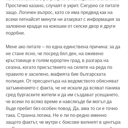
Простичко казано, случаят е укрит. Сигурно се питате
защо. Логичен въпрос, като се има предвид как на
всеки петнайсет минути ни атакуват с информация за
заловени крадци на кокошки от селски двор и други
подобни.
Мене ако питате – по една единствена причина: за да
не стане ясно, че посред бял ден, на оживено
кръстовище в голям курортен град, в разгара на
сезона, когато присъствието на силите на реда по
правило е засилено, мафията бие българската
полиция. От пресцентъра на ведомството обясняват
затъмнението с факта, че не искали да всяват паника
сред бургаските жители и да им създават усещането,
че всеки по всяко време и навсякъде би могъл да
бъде пребит без особен повод. Да, ама то си е точно
така. Странна логика. Не е ли по-редно именно
защото фактът, че мутри с боксове вилнеят в центъра