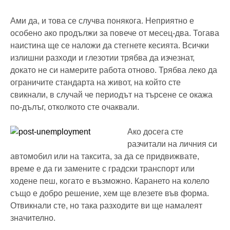
Ами да, и това се случва понякога. Неприятно е
особено ако продължи за повече от месец-два. Тогава
наистина ще се наложи да стегнете кесията. Всички
излишни разходи и глезотии трябва да изчезнат,
докато не си намерите работа отново. Трябва леко да
ограничите стандарта на живот, на който сте
свикнали, в случай че периодът на търсене се окажа
по-дълъг, отколкото сте очаквали.
Ако досега сте
разчитали на личния си
автомобил или на таксита, за да се придвижвате,
време е да ги замените с градски транспорт или
ходене пеш, когато е възможно. Карането на колело
също е добро решение, хем ще влезете във форма.
Отвикнали сте, но така разходите ви ще намалеят
значително.