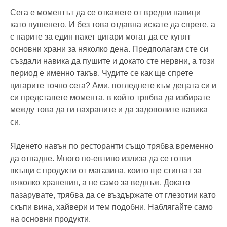
Сега е моментът да се откажете от вредни навици
като пушенето. И без това отдавна искате да спрете, а
с парите за един пакет цигари могат да се купят
основни храни за няколко дена. Предполагам сте си
създали навика да пушите и докато сте нервни, а този
период е именно такъв. Чудите се как ще спрете
цигарите точно сега? Ами, погледнете към децата си и
си представете момента, в който трябва да избирате
между това да ги нахраните и да задоволите навика
си.
Яденето навън по ресторанти също трябва временно
да отпадне. Много по-евтино излиза да се готви
вкъщи с продукти от магазина, които ще стигнат за
няколко хранения, а не само за веднъж. Докато
пазарувате, трябва да се въздържате от глезотии като
скъпи вина, хайвери и тем подобни. Наблягайте само
на основни продукти.