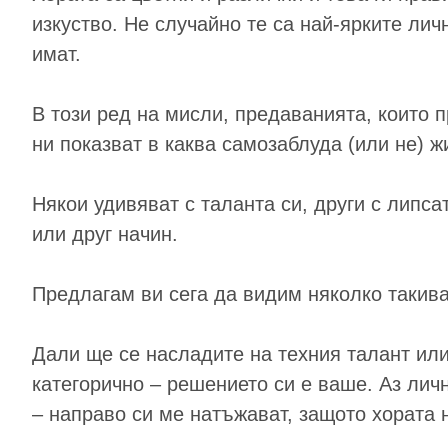
изкуство. Не случайно те са най-ярките лич
имат.
В този ред на мисли, предаванията, които 
ни показват в каква самозаблуда (или не) ж
Някои удивяват с таланта си, други с липса
или друг начин.
Предлагам ви сега да видим няколко такива 
Дали ще се насладите на техния талант или
категорично – решението си е ваше. Аз лич
– направо си ме натъжават, защото хората н