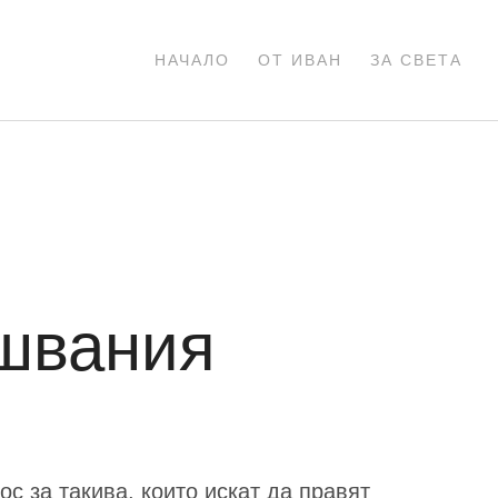
НАЧАЛО
ОТ ИВАН
ЗА СВЕТА
ушвания
ос за такива, които искат да правят