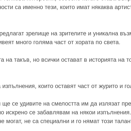
ности са именно тези, които имат някаква арти
предлагат зрелище на зрителите и уникална въз
ивеят много голяма част от хората по света.
та на такъв, но всички остават в историята на 
изпълнения, които оставят част от журито и го
 ще се удивите на смелостта им да излязат пре
но искрено се забавлявам на някои изпълнения.
е могат, не са специални и го нямат този талан