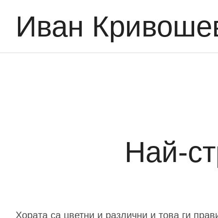
Иван Кривоше
Най-ст
Хората са цветни и различни и това ги прав