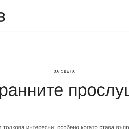
в
ЗА СВЕТА
ранните просл
и толкова интересни, особено когато става въпр