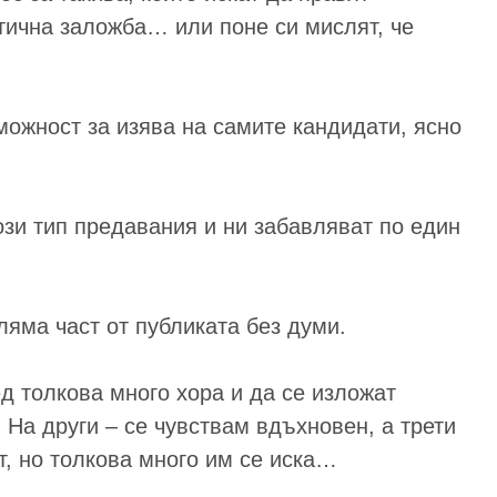
стична заложба… или поне си мислят, че
можност за изява на самите кандидати, ясно
този тип предавания и ни забавляват по един
ляма част от публиката без думи.
д толкова много хора и да се изложат
 На други – се чувствам вдъхновен, а трети
т, но толкова много им се иска…