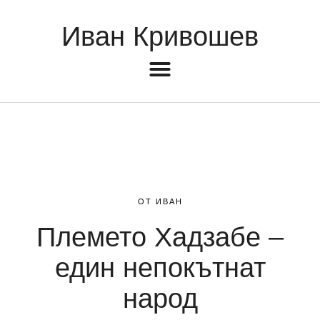
Иван Кривошев
ОТ ИВАН
Племето Хадзабе –
един непокътнат
народ