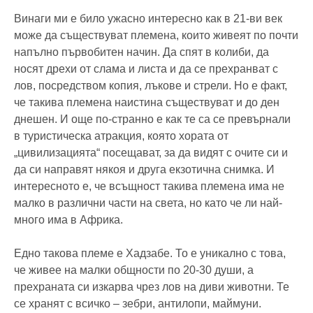
Винаги ми е било ужасно интересно как в 21-ви век
може да съществуват племена, които живеят по почти
напълно първобитен начин. Да спят в колиби, да
носят дрехи от слама и листа и да се прехранват с
лов, посредством копия, лъкове и стрели. Но е факт,
че такива племена наистина съществуват и до ден
днешен. И още по-странно е как те са се превърнали
в туристическа атракция, която хората от
„цивилизацията“ посещават, за да видят с очите си и
да си направят някоя и друга екзотична снимка. И
интересното е, че всъщност такива племена има не
малко в различни части на света, но като че ли най-
много има в Африка.
Едно такова племе е Хадзабе. То е уникално с това,
че живее на малки общности по 20-30 души, а
прехраната си изкарва чрез лов на диви животни. Те
се хранят с всичко – зебри, антилопи, маймуни.