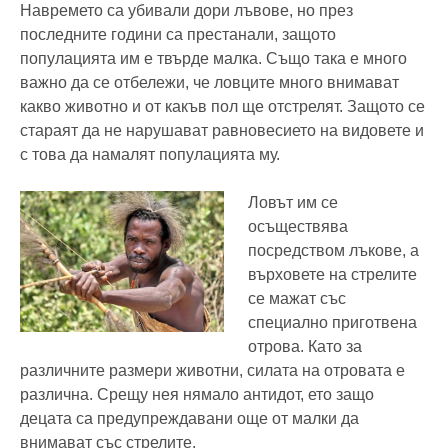
Навремето са убивали дори лъвове, но през
последните години са престанали, защото
популацията им е твърде малка. Също така е много
важно да се отбележи, че ловците много внимават
какво животно и от какъв пол ще отстрелят. Защото се
стараят да не нарушават равновесието на видовете и
с това да намалят популацията му.
Ловът им се
осъществява
посредством лъкове, а
върховете на стрелите
се мажат със
специално приготвена
отрова. Като за
различните размери животни, силата на отровата е
различна. Срещу нея нямало антидот, ето защо
децата са предупреждавани още от малки да
внимават със стрелите.