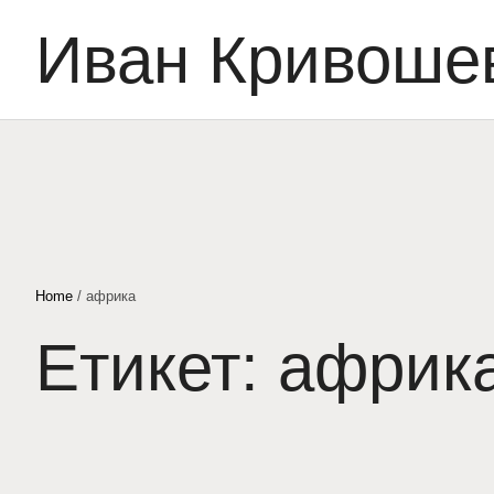
Иван Кривоше
Home
/
африка
Етикет:
африк