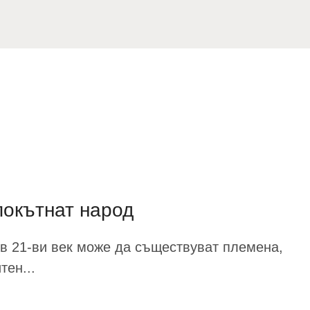
покътнат народ
 в 21-ви век може да съществуват племена,
тен...