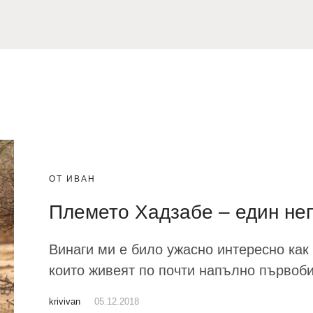
ОТ ИВАН
Племето Хадзабе – един не
Винаги ми е било ужасно интересно как
които живеят по почти напълно първоби
krivivan
05.12.2018