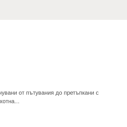
нувани от пътувания до претъпкани с
хотна...