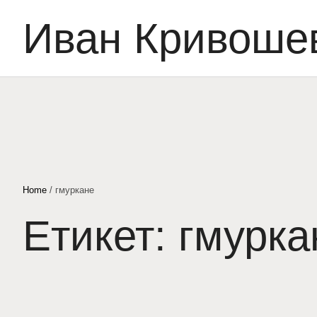
Иван Кривоше
Home
/
гмуркане
Етикет:
гмурка