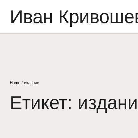
Иван Кривоше
Home
/
издание
Етикет:
издан