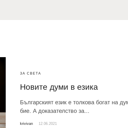
ЗА СВЕТА
Новите думи в езика
Българският език е толкова богат на ду
бие. А доказателство за...
krivivan
12.06.2021