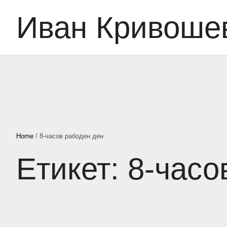
Иван Кривоше
Home
/
8-часов рабоден ден
Етикет:
8-часо