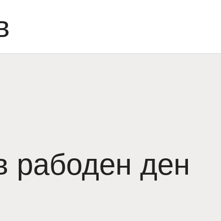
в
в рабоден ден