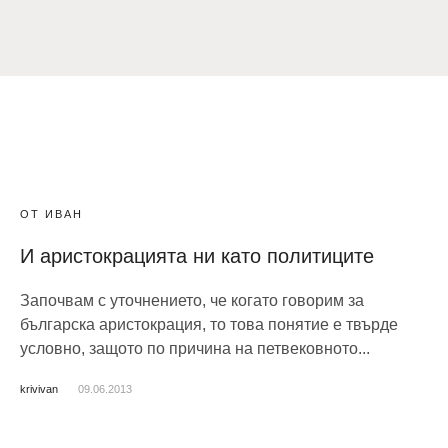
ОТ ИВАН
И аристокрацията ни като политиците
Започвам с уточнението, че когато говорим за
българска аристокрация, то това понятие е твърде
условно, защото по причина на петвековното...
krivivan
09.06.2013