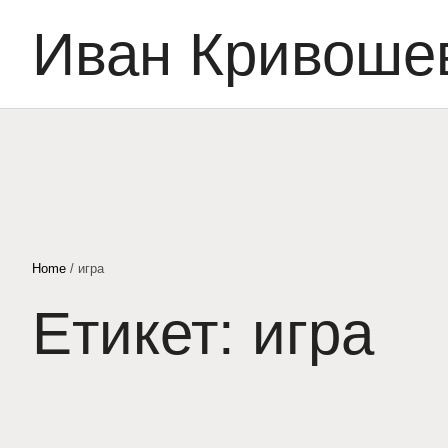
Иван Кривоше
Home
/
игра
Етикет:
игра