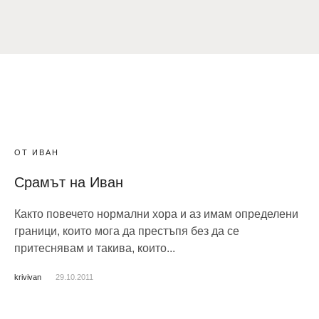
ОТ ИВАН
Срамът на Иван
Както повечето нормални хора и аз имам определени
граници, които мога да престъпя без да се
притеснявам и такива, които...
krivivan
29.10.2011