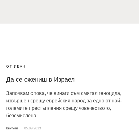
ОТ ИВАН
Да се ожениш в Израел
Започвам с това, че винаги съм смятал геноцида,
извършен срещу еврейския народ за едно от най-
големите престъпления срещу човечеството,
безсмислена...
krivivan
05.09.2013