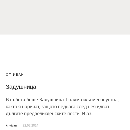
ОТ ИВАН
Задушница
В събота беше Задушница. Голяма или месопустна,
както я наричат, защото веднага след нея идват
дългите предвеликденските пости. И аз...
krivivan
22.02.2014