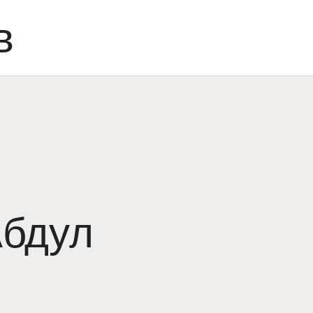
в
Абдул