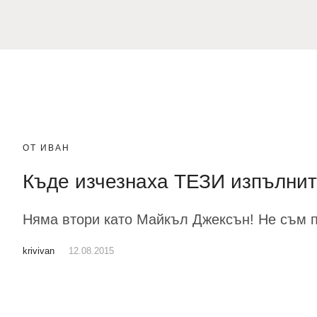
ОТ ИВАН
Къде изчезнаха ТЕЗИ изпълни
Няма втори като Майкъл Джексън! Не съм п
krivivan
12.08.2015