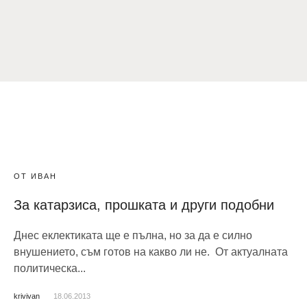
ОТ ИВАН
За катарзиса, прошката и други подобни
Днес еклектиката ще е пълна, но за да е силно
внушението, съм готов на какво ли не. От актуалната
политическа...
krivivan
18.06.2013