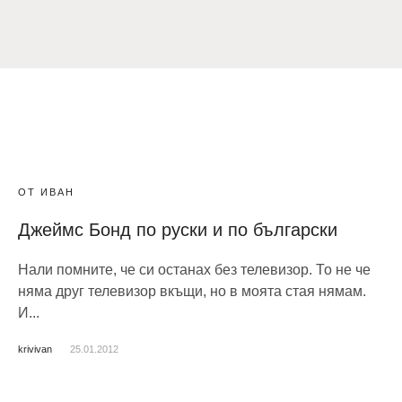
ОТ ИВАН
Джеймс Бонд по руски и по български
Нали помните, че си останах без телевизор. То не че
няма друг телевизор вкъщи, но в моята стая нямам.
И...
krivivan
25.01.2012