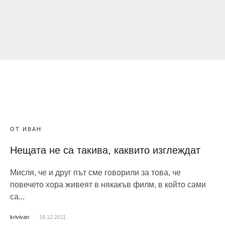
ОТ ИВАН
Нещата не са такива, каквито изглеждат
Мисля, че и друг път сме говорили за това, че
повечето хора живеят в някакъв филм, в който сами
са...
krivivan
16.12.2011