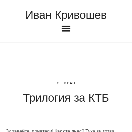
Иван Кривошев
ОТ ИВАН
Трилогия за КТБ
Здравейте, приятели! Как сте днес? Тука ви готвя