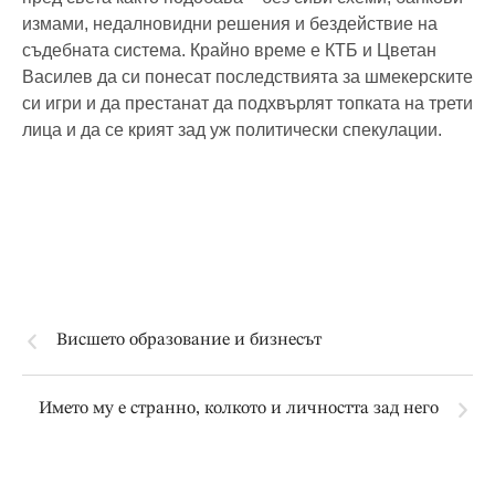
измами, недалновидни решения и бездействие на
съдебната система. Крайно време е КТБ и Цветан
Василев да си понесат последствията за шмекерските
си игри и да престанат да подхвърлят топката на трети
лица и да се крият зад уж политически спекулации.
Висшето образование и бизнесът
Името му е странно, колкото и личността зад него