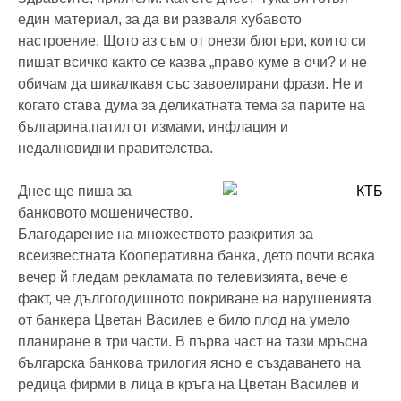
един материал, за да ви разваля хубавото
настроение. Щото аз съм от онези блогъри, които си
пишат всичко както се казва „право куме в очи? и не
обичам да шикалкавя със завоелирани фрази. Не и
когато става дума за деликатната тема за парите на
българина,патил от измами, инфлация и
недалновидни правителства.
Днес ще пиша за
банковото мошеничество.
Благодарение на множеството разкрития за
всеизвестната Кооперативна банка, дето почти всяка
вечер й гледам рекламата по телевизията, вече е
факт, че дългогодишното покриване на нарушенията
от банкера Цветан Василев е било плод на умело
планиране в три части. В първа част на тази мръсна
българска банкова трилогия ясно е създаването на
редица фирми в лица в кръга на Цветан Василев и