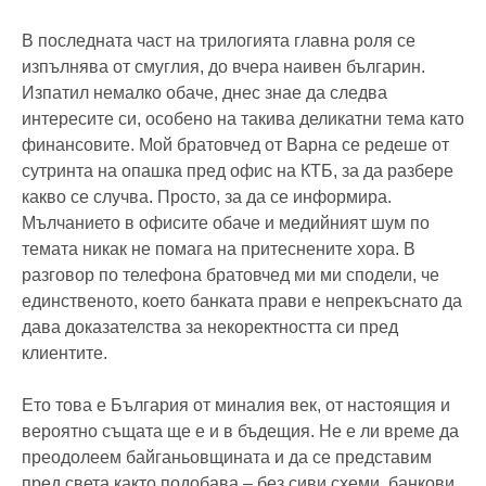
В последната част на трилогията главна роля се
изпълнява от смуглия, до вчера наивен българин.
Изпатил немалко обаче, днес знае да следва
интересите си, особено на такива деликатни тема като
финансовите. Мой братовчед от Варна се редеше от
сутринта на опашка пред офис на КТБ, за да разбере
какво се случва. Просто, за да се информира.
Мълчанието в офисите обаче и медийният шум по
темата никак не помага на притеснените хора. В
разговор по телефона братовчед ми ми сподели, че
единственото, което банката прави е непрекъснато да
дава доказателства за некоректността си пред
клиентите.
Ето това е България от миналия век, от настоящия и
вероятно същата ще е и в бъдещия. Не е ли време да
преодолеем байганьовщината и да се представим
пред света както подобава – без сиви схеми, банкови