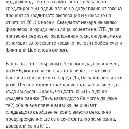
под ръководството на самия него, следвано от
кредитиране и надвишаване на допустимия от закона
процент за кредитната експозиция и укриване на
отчети от 2011 г. насам. Скандалът накара не малко
физически и юридически лица, клиенти на КТБ, да се
притеснят сериозно за вложенията си, сигурни, че се
използват за рисковите кредите на тези необезпечени
фиктивни Цветанови фирми.
Втора част пък свързвам с безпомощна, според мен,
на БНБ, която излезе със становище, че всичко в
банковата ни система е наред. Да, бе направо цветя и
рози! Недоверчивият гражданин отдаван не може да
бъде заблуден. Знаем, че целта на БНБ е да не
създава паника (Така, какво друго би могла да каже
тя?) обаче все повече заявиха, че очакват
следващото съобщение, което вместо междинно
предупреждение ще се окаже фатално за мнозина,
доверили се на КТБ.