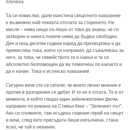
плачеха.
Та си помислих, дали наистина смъртното наказание
е възможно най-тежката отплата за стореното. Не
мисля – няма нищо по-лошо от това да знаеш, че си
затворен и никога повече няма да бъдеш свободен.
Ден и нощ десетки години наред да прехвърляш и да
премисляш това, което си направил, да съжаляваш за
него, за това, че семейството ти е навън и ти си
абсолютно безпомощен да му помогнеш по какъвто и
да е начин. Това е истинско наказание.
Сигурно вече сте се сетили, че моето лично мнение е
против в разгорелия се дебат. И то не е отсега. То е от
момента, в който гледах един забележителен филм,
направен по романа на Стивън Кинг – “Зеленият път”.
Ако си спомняте, там осъдиха главния герой на смърт
и вече, след като присъдата беше изпълнена, стана
ясно, че той е невинен.