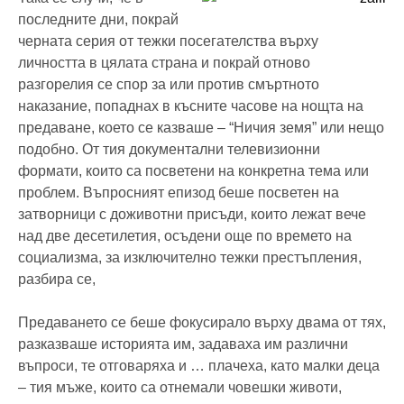
последните дни, покрай
черната серия от тежки посегателства върху
личността в цялата страна и покрай отново
разгорелия се спор за или против смъртното
наказание, попаднах в късните часове на нощта на
предаване, което се казваше – “Ничия земя” или нещо
подобно. От тия документални телевизионни
формати, които са посветени на конкретна тема или
проблем. Въпросният епизод беше посветен на
затворници с доживотни присъди, които лежат вече
над две десетилетия, осъдени още по времето на
социализма, за изключително тежки престъпления,
разбира се,
Предаването се беше фокусирало върху двама от тях,
разказваше историята им, задаваха им различни
въпроси, те отговаряха и … плачеха, като малки деца
– тия мъже, които са отнемали човешки животи,