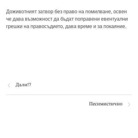
Доживотният затвор без право на помилване, освен
че дава възможност да бъдат поправени евентуални
грешки на правосъдието, дава време и за покаяние.
Дали!?
Песимистично