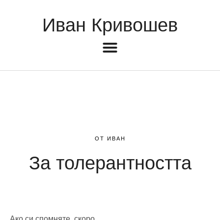
Иван Кривошев
ОТ ИВАН
За толерантността
Ако си спомняте, скоро