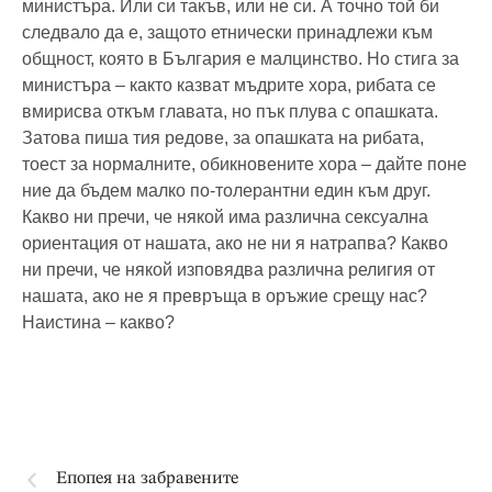
министъра. Или си такъв, или не си. А точно той би
следвало да е, защото етнически принадлежи към
общност, която в България е малцинство. Но стига за
министъра – както казват мъдрите хора, рибата се
вмирисва откъм главата, но пък плува с опашката.
Затова пиша тия редове, за опашката на рибата,
тоест за нормалните, обикновените хора – дайте поне
ние да бъдем малко по-толерантни един към друг.
Какво ни пречи, че някой има различна сексуална
ориентация от нашата, ако не ни я натрапва? Какво
ни пречи, че някой изповядва различна религия от
нашата, ако не я превръща в оръжие срещу нас?
Наистина – какво?
Епопея на забравените