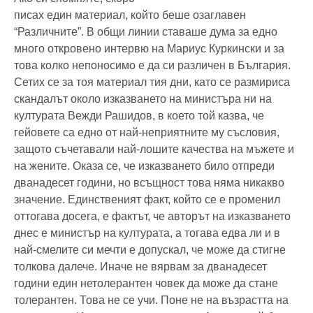
писах един материал, който беше озаглавен
“Различните”. В общи линии ставаше дума за едно
много откровено интервю на Мариус Куркински и за
това колко непоносимо е да си различен в България.
Сетих се за тоя материал тия дни, като се размириса
скандалът около изказването на министъра ни на
културата Вежди Рашидов, в което той казва, че
гейовете са едно от най-неприятните му съсловия,
защото съчетавали най-лошите качества на мъжете и
на жените. Оказа се, че изказването било отпреди
дванадесет години, но всъщност това няма никакво
значение. Единственият факт, който се е променил
оттогава досега, е фактът, че авторът на изказването
днес е министър на културата, а тогава едва ли и в
най-смелите си мечти е допускал, че може да стигне
толкова далече. Иначе не вярвам за дванадесет
години един нетолерантен човек да може да стане
толерантен. Това не се учи. Поне не на възрастта на