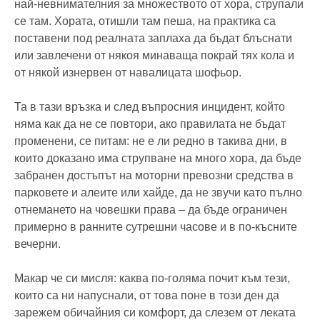
най-невнимателния за множеството от хора, струпали
се там. Хората, отишли там пеша, на практика са
поставени под реалната заплаха да бъдат блъснати
или завлечени от някоя минаваща покрай тях кола и
от някой изнервен от навалицата шофьор.
Та в тази връзка и след въпросния инцидент, който
няма как да не се повтори, ако правилата не бъдат
променени, се питам: не е ли редно в такива дни, в
които доказано има струпване на много хора, да бъде
забранен достъпът на моторни превозни средства в
парковете и алеите или хайде, да не звучи като пълно
отнемането на човешки права – да бъде ограничен
примерно в ранните сутрешни часове и в по-късните
вечерни.
Макар че си мисля: каква по-голяма почит към тези,
които са ни напуснали, от това поне в този ден да
зарежем обичайния си комфорт, да слезем от леката