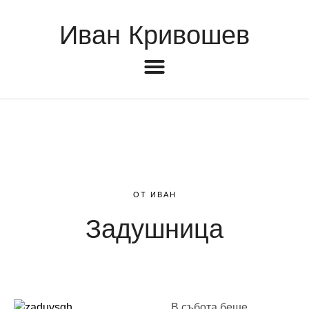
Иван Кривошев
ОТ ИВАН
Задушница
В събота беше