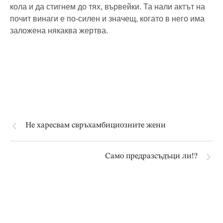
кола и да стигнем до тях, вървейки. Та нали актът на
почит винаги е по-силен и значещ, когато в него има
заложена някаква жертва.
Не харесвам свръхамбициозните жени
Само предразсъдъци ли!?