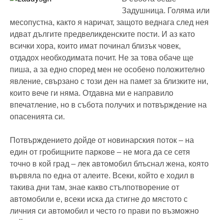
Задушница. Голяма или
месопустна, както я наричат, защото веднага след нея
идват дългите предвеликденските пости. И аз като
всички хора, които имат починал близък човек,
отдадох необходимата почит. Не за това обаче ще
пиша, а за едно според мен не особено положително
явление, свързано с този ден на памет за близките ни,
които вече ги няма. Отдавна ми е направило
впечатление, но в събота получих и потвърждение на
опасенията си.
Потвърждението дойде от новинарския поток – на
един от гробищните паркове – не мога да се сетя
точно в кой град – лек автомобил блъснал жена, която
вървяла по една от алеите. Всеки, който е ходил в
такива дни там, знае какво стълпотворение от
автомобили е, всеки иска да стигне до мястото с
личния си автомобил и често го прави по възможно