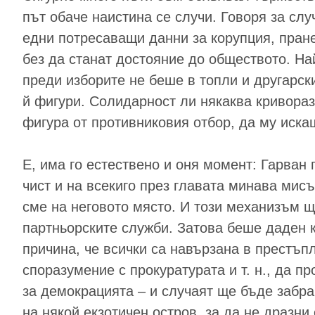
път обаче наистина се случи. Говоря за слу
едни потресаващи данни за корупция, пране
без да станат достояние до обществото. Н
преди изборите не беше в топли и другарск
й фигури. Солидарност ли някаква кривораз
фигура от противниковия отбор, да му искаш
Е, има го естествено и оня момент: Гарван 
чист и на всекиго през главата минава мисъ
сме на неговото място. И този механизъм щ
партньорските служби. Затова беше даден к
причина, че всички са навързана в престъп
споразумение с прокуратурата и т. н., да 
за демокрацията – и случаят ще бъде забра
на някой екзотичен остров, за да не дразни