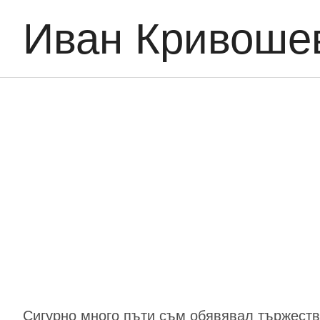
Иван Кривоше
Сигурно много пъти съм обявявал тържестве