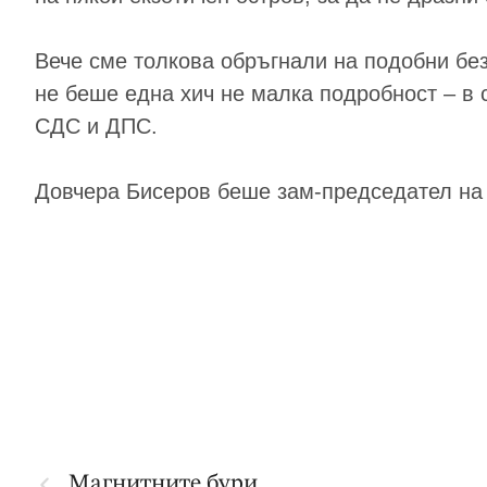
Вече сме толкова обръгнали на подобни безо
не беше една хич не малка подробност – в 
СДС и ДПС.
Довчера Бисеров беше зам-председател на 
Магнитните бури