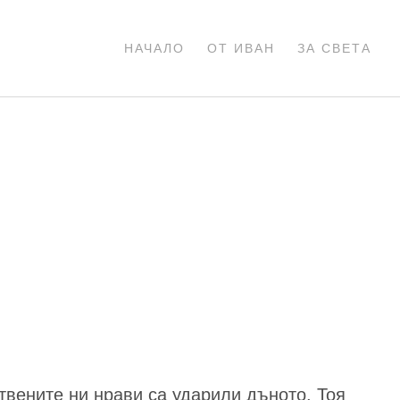
НАЧАЛО
ОТ ИВАН
ЗА СВЕТА
твените ни нрави са ударили дъното. Тоя