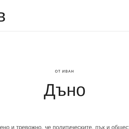
в
ОТ ИВАН
Дъно
но и тревожно, че политическите, пък и общес