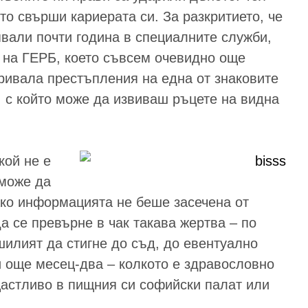
то свърши кариерата си. За разкритието, че
явали почти година в специалните служби,
о на ГЕРБ, което съвсем очевидно още
кривала престъпления на една от знаковите
, с който може да извиваш ръцете на видна
кой не е
 може да
ако информацията не беше засечена от
а се превърне в чак такава жертва – по
шилият да стигне до съд, до евентуално
и още месец-два – колкото е здравословно
щастливо в пищния си софийски палат или