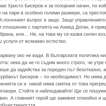
чая Христо Бисеров и за позорния начин, по кой
 на пари в особено големи размери, са престо
ай-логичният въпрос е защо. Защо управлениет
и отношения с партията на Ахмед Доган, е при
брана, или… Не, на това му се казва силен коз
 услуги от всякакво естество.
гарвану око не вади. В българската политика ни
лта: нека да не го съдим много строго, че утре
еше да задейства за пореден път безотказно, 
урбанът Бисеров – по необходимост. Но няма д
ленията си и никой няма сметка от това прегре
проговори. Стойте и наблюдавайте! Ще се пошум
вен. А главният герой ще заживее спокойно и 
 обществеността.