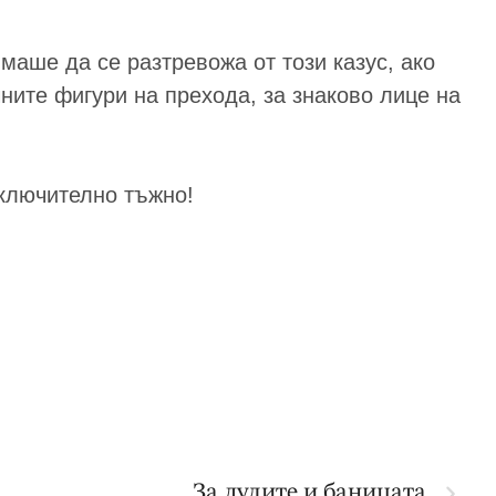
маше да се разтревожа от този казус, ако
ните фигури на прехода, за знаково лице на
зключително тъжно!
За лудите и баницата