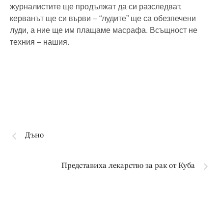
журналистите ще продължат да си разследват,
керванът ще си върви – “лудите” ще са обезпечени
луди, а ние ще им плащаме масрафа. Всъщност не
техния – нашия.
Дъно
Представиха лекарство за рак от Куба