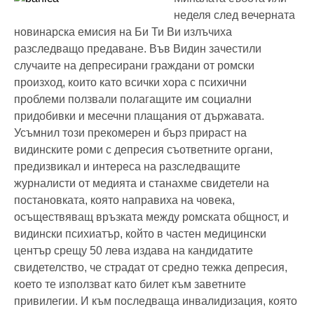
неделя след вечерната
новинарска емисия на Би Ти Ви излъчиха
разследващо предаване. Във Видин зачестили
случаите на депресирани граждани от ромски
произход, които като всички хора с психични
проблеми ползвали полагащите им социални
придобивки и месечни плащания от държавата.
Усъмнил този прекомерен и бърз прираст на
видинските роми с депресия съответните органи,
предизвикал и интереса на разследващите
журналисти от медията и станахме свидетели на
постановката, която направиха на човека,
осъществяващ връзката между ромската общност, и
видински психиатър, който в частен медицински
център срещу 50 лева издава на кандидатите
свидетелство, че страдат от средно тежка депресия,
което те използват като билет към заветните
привилегии. И към последваща инвалидизация, която