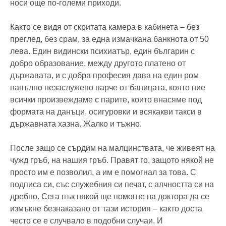
носи още по-големи приходи.
Както се видя от скритата камера в кабинета – без
преглед, без срам, за една измачкана банкнота от 50
лева. Един видински психиатър, един българин с
добро образование, между другото платено от
държавата, и с добра професия дава на един ром
напълно незаслужено парче от баницата, която ние
всички произвеждаме с парите, които внасяме под
формата на данъци, осигуровки и всякакви такси в
държавната хазна. Жалко и тъжно.
После защо се сърдим на малцинствата, че живеят на
чужд гръб, на нашия гръб. Правят го, защото някой не
просто им е позволил, а им е помогнал за това. С
подписа си, със служебния си печат, с алчността си на
дребно. Сега пък някой ще помогне на доктора да се
измъкне безнаказано от тази история – както доста
често се е случвало в подобни случаи. И